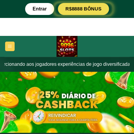
Skip
Entrar
R$8888 BÔNUS
to
content
ndo aos jogadores experiências de jogo diversificadas, bônus i