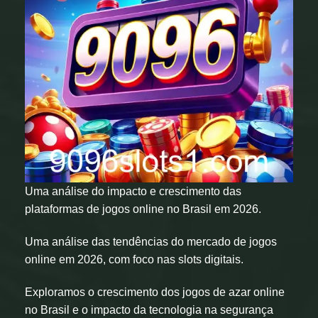
Uma análise do impacto e crescimento das
plataformas de jogos online no Brasil em 2026.
Uma análise das tendências do mercado de jogos
online em 2026, com foco nas slots digitais.
Exploramos o crescimento dos jogos de azar online
no Brasil e o impacto da tecnologia na segurança