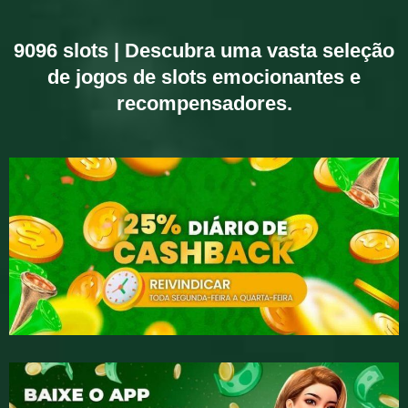
9096 slots
| Descubra uma vasta seleção
de jogos de slots emocionantes e
recompensadores.