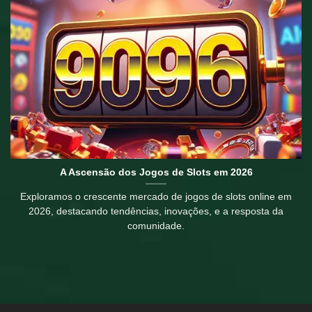
A Ascensão dos Jogos de Slots em 2026
Exploramos o crescente mercado de jogos de slots online em
2026, destacando tendências, inovações, e a resposta da
comunidade.