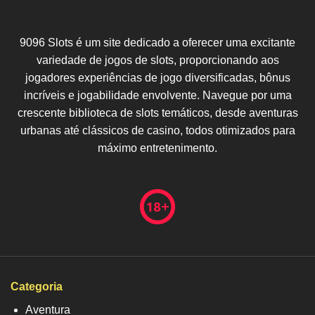
9096 Slots é um site dedicado a oferecer uma excitante
variedade de jogos de slots, proporcionando aos
jogadores experiências de jogo diversificadas, bônus
incríveis e jogabilidade envolvente. Navegue por uma
crescente biblioteca de slots temáticos, desde aventuras
urbanas até clássicos de casino, todos otimizados para
máximo entretenimento.
Categoria
Aventura