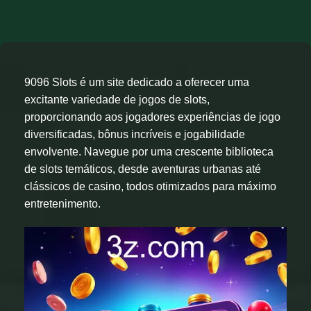
9096 Slots é um site dedicado a oferecer uma
excitante variedade de jogos de slots,
proporcionando aos jogadores experiências de jogo
diversificadas, bônus incríveis e jogabilidade
envolvente. Navegue por uma crescente biblioteca
de slots temáticos, desde aventuras urbanas até
clássicos de casino, todos otimizados para máximo
entretenimento.