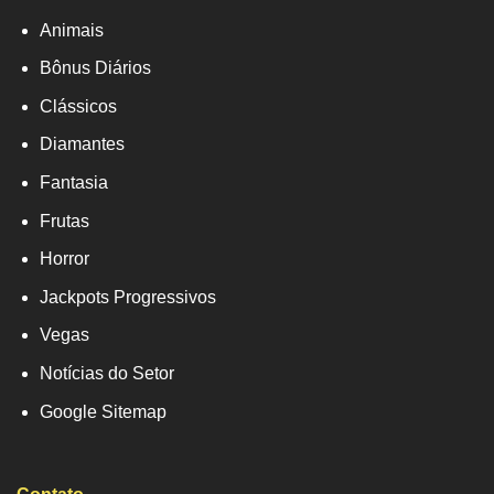
Animais
Bônus Diários
Clássicos
Diamantes
Fantasia
Frutas
Horror
Jackpots Progressivos
Vegas
Notícias do Setor
Google Sitemap