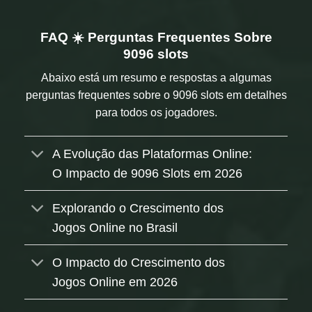
FAQ ☀️ Perguntas Frequentes Sobre
9096 slots
Abaixo está um resumo e respostas a algumas
perguntas frequentes sobre o 9096 slots em detalhes
para todos os jogadores.
A Evolução das Plataformas Online:
O Impacto de 9096 Slots em 2026
Explorando o Crescimento dos
Jogos Online no Brasil
O Impacto do Crescimento dos
Jogos Online em 2026