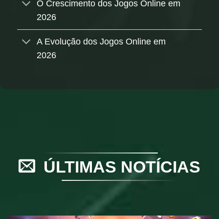
O Crescimento dos Jogos Online em
2026
A Evolução dos Jogos Online em
2026
ÚLTIMAS NOTÍCIAS