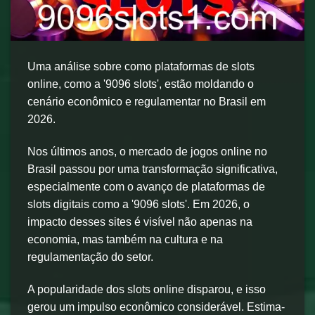
Uma análise sobre como plataformas de slots
online, como a '9096 slots', estão moldando o
cenário econômico e regulamentar no Brasil em
2026.
Nos últimos anos, o mercado de jogos online no
Brasil passou por uma transformação significativa,
especialmente com o avanço de plataformas de
slots digitais como a '9096 slots'. Em 2026, o
impacto desses sites é visível não apenas na
economia, mas também na cultura e na
regulamentação do setor.
A popularidade dos slots online disparou, e isso
gerou um impulso econômico considerável. Estima-