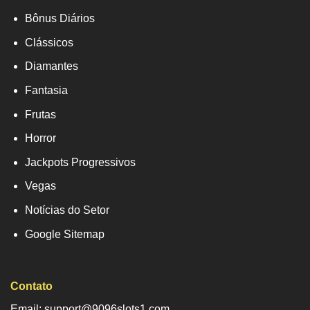
Bônus Diários
Clássicos
Diamantes
Fantasia
Frutas
Horror
Jackpots Progressivos
Vegas
Notícias do Setor
Google Sitemap
Contato
Email: support@9096slots1.com