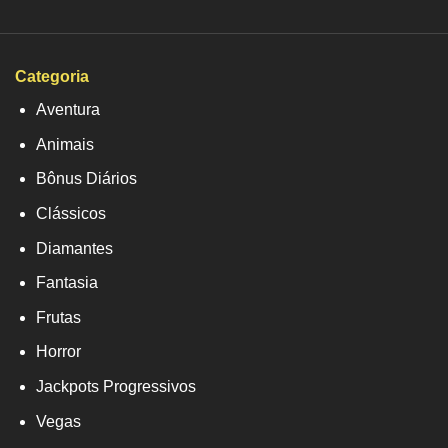
Categoria
Aventura
Animais
Bônus Diários
Clássicos
Diamantes
Fantasia
Frutas
Horror
Jackpots Progressivos
Vegas