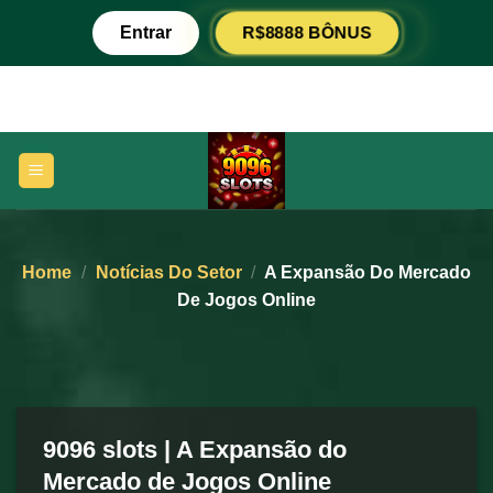
Skip
R$8888 BÔNUS
Entrar
to
content
Home
/
Notícias Do Setor
/
A Expansão Do Mercado
De Jogos Online
9096 slots | A Expansão do
Mercado de Jogos Online