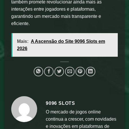
também promete revolucionar ainda mais as
interações entre jogadores e plataformas,
garantindo um mercado mais transparente e
eficiente.
Mais:
A Ascensão do Site 9096 Slots em
2026
9096 SLOTS
O mercado de jogos online
continua a crescer, com novidades
e inovações em plataformas de