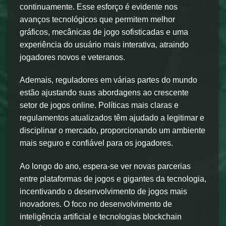
continuamente. Esse esforço é evidente nos
avanços tecnológicos que permitem melhor
gráficos, mecânicas de jogo sofisticadas e uma
experiência do usuário mais interativa, atraindo
jogadores novos e veteranos.
Ademais, reguladores em várias partes do mundo
estão ajustando suas abordagens ao crescente
setor de jogos online. Políticas mais claras e
regulamentos atualizados têm ajudado a legitimar e
disciplinar o mercado, proporcionando um ambiente
mais seguro e confiável para os jogadores.
Ao longo do ano, espera-se ver novas parcerias
entre plataformas de jogos e gigantes da tecnologia,
incentivando o desenvolvimento de jogos mais
inovadores. O foco no desenvolvimento de
inteligência artificial e tecnologias blockchain