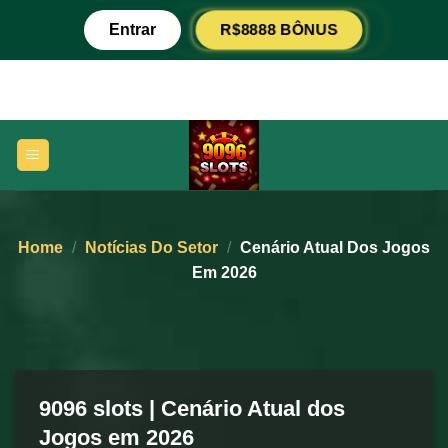
Skip
R$8888 BÔNUS
Entrar
to
content
Home
/
Notícias Do Setor
/
Cenário Atual Dos Jogos
Em 2026
9096 slots | Cenário Atual dos
Jogos em 2026