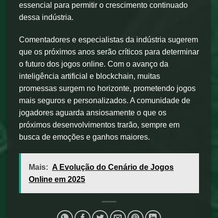
essencial para permitir o crescimento continuado
dessa indústria.
Comentadores e especialistas da indústria sugerem
que os próximos anos serão críticos para determinar
o futuro dos jogos online. Com o avanço da
inteligência artificial e blockchain, muitas
promessas surgem no horizonte, prometendo jogos
mais seguros e personalizados. A comunidade de
jogadores aguarda ansiosamente o que os
próximos desenvolvimentos trarão, sempre em
busca de emoções e ganhos maiores.
Mais:
A Evolução do Cenário de Jogos
Online em 2025