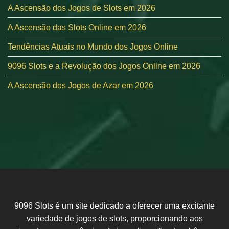
A Ascensão dos Jogos de Slots em 2026
A Ascensão das Slots Online em 2026
Tendências Atuais no Mundo dos Jogos Online
9096 Slots e a Revolução dos Jogos Online em 2026
A Ascensão dos Jogos de Azar em 2026
9096 Slots é um site dedicado a oferecer uma excitante
variedade de jogos de slots, proporcionando aos