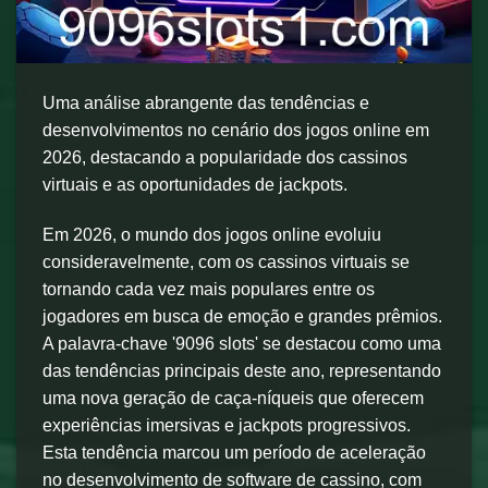
Uma análise abrangente das tendências e
desenvolvimentos no cenário dos jogos online em
2026, destacando a popularidade dos cassinos
virtuais e as oportunidades de jackpots.
Em 2026, o mundo dos jogos online evoluiu
consideravelmente, com os cassinos virtuais se
tornando cada vez mais populares entre os
jogadores em busca de emoção e grandes prêmios.
A palavra-chave '9096 slots' se destacou como uma
das tendências principais deste ano, representando
uma nova geração de caça-níqueis que oferecem
experiências imersivas e jackpots progressivos.
Esta tendência marcou um período de aceleração
no desenvolvimento de software de cassino, com