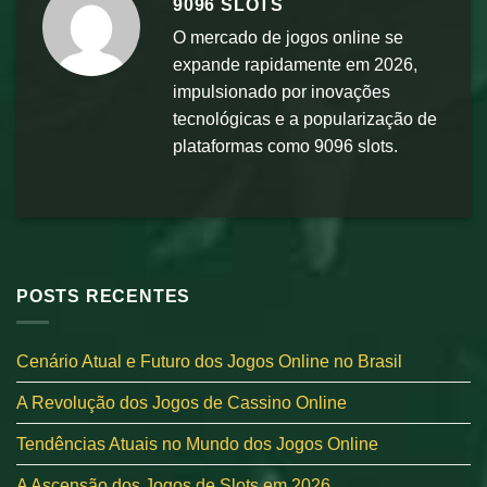
9096 SLOTS
O mercado de jogos online se
expande rapidamente em 2026,
impulsionado por inovações
tecnológicas e a popularização de
plataformas como 9096 slots.
POSTS RECENTES
Cenário Atual e Futuro dos Jogos Online no Brasil
A Revolução dos Jogos de Cassino Online
Tendências Atuais no Mundo dos Jogos Online
A Ascensão dos Jogos de Slots em 2026