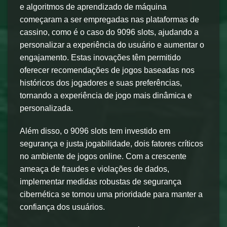
e algoritmos de aprendizado de máquina
começaram a ser empregadas nas plataformas de
cassino, como é o caso do 9096 slots, ajudando a
personalizar a experiência do usuário e aumentar o
engajamento. Estas inovações têm permitido
oferecer recomendações de jogos baseadas nos
históricos dos jogadores e suas preferências,
tornando a experiência de jogo mais dinâmica e
personalizada.
Além disso, o 9096 slots tem investido em
segurança e justa jogabilidade, dois fatores críticos
no ambiente de jogos online. Com a crescente
ameaça de fraudes e violações de dados,
implementar medidas robustas de segurança
cibernética se tornou uma prioridade para manter a
confiança dos usuários.