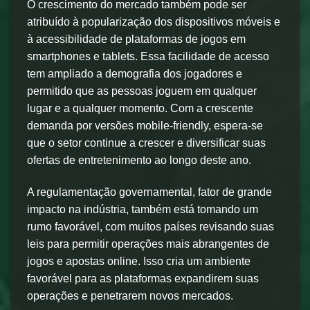
O crescimento do mercado também pode ser
atribuído à popularização dos dispositivos móveis e
à acessibilidade de plataformas de jogos em
smartphones e tablets. Essa facilidade de acesso
tem ampliado a demografia dos jogadores e
permitido que as pessoas joguem em qualquer
lugar e a qualquer momento. Com a crescente
demanda por versões mobile-friendly, espera-se
que o setor continue a crescer e diversificar suas
ofertas de entretenimento ao longo deste ano.
A regulamentação governamental, fator de grande
impacto na indústria, também está tomando um
rumo favorável, com muitos países revisando suas
leis para permitir operações mais abrangentes de
jogos e apostas online. Isso cria um ambiente
favorável para as plataformas expandirem suas
operações e penetrarem novos mercados.