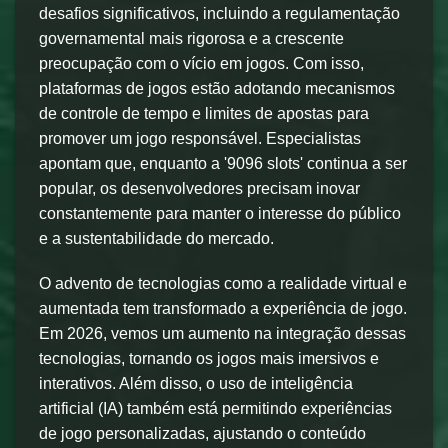
desafios significativos, incluindo a regulamentação
governamental mais rigorosa e a crescente
preocupação com o vício em jogos. Com isso,
plataformas de jogos estão adotando mecanismos
de controle de tempo e limites de apostas para
promover um jogo responsável. Especialistas
apontam que, enquanto a '9096 slots' continua a ser
popular, os desenvolvedores precisam inovar
constantemente para manter o interesse do público
e a sustentabilidade do mercado.
O advento de tecnologias como a realidade virtual e
aumentada tem transformado a experiência de jogo.
Em 2026, vemos um aumento na integração dessas
tecnologias, tornando os jogos mais imersivos e
interativos. Além disso, o uso de inteligência
artificial (IA) também está permitindo experiências
de jogo personalizadas, ajustando o conteúdo