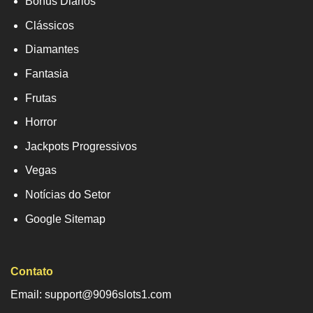
Bônus Diários
Clássicos
Diamantes
Fantasia
Frutas
Horror
Jackpots Progressivos
Vegas
Notícias do Setor
Google Sitemap
Contato
Email: support@9096slots1.com